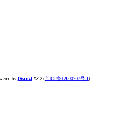
owered by
Discuz!
X3.2
(
京ICP备12000707号-1
)